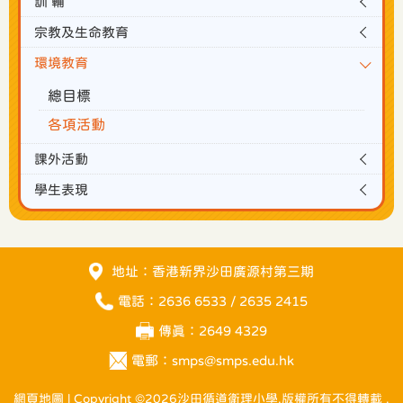
訓 輔
宗教及生命教育
環境教育
總目標
各項活動
課外活動
學生表現
地址：香港新界沙田廣源村第三期
電話：2636 6533 / 2635 2415
傳真：2649 4329
電郵：
smps@smps.edu.hk
網頁地圖
| Copyright ©
2026沙田循道衛理小學.版權所有不得轉載 .