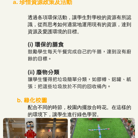
a.
珍惜資源政策及活動
透過各項環保活動，讓學生對學校的資源有所認
識，從而思考如何適當地運用現有的資源，達到
資源及愛護環境的目標。
(i)
環保的膳食
鼓勵學生每天午餐完成自己的午膳，達到沒有廚
餘的目標
。
(ii)
廢物分類
讓學生懂得把垃圾簡單分類，如膠樽、鋁罐、紙
張；把這些垃圾放於不同的回收桶內。
b. 綠化校園
配合不同的時節，校園內擺放合時花。在這樣的
的環境下，讓學生進行綠色學習。