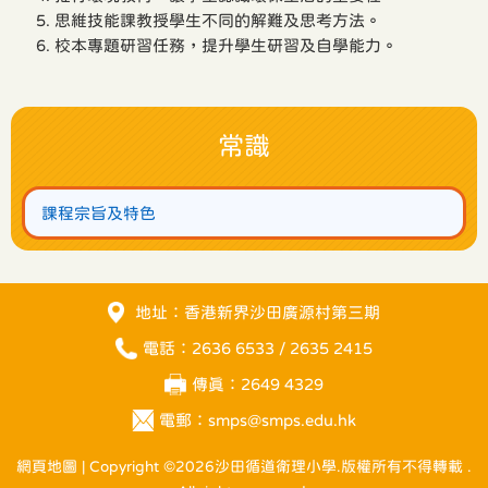
思維技能課教授學生不同的解難及思考方法。
校本專題研習任務，提升學生研習及自學能力。
常識
課程宗旨及特色
地址：香港新界沙田廣源村第三期
電話：2636 6533 / 2635 2415
傳真：2649 4329
電郵：
smps@smps.edu.hk
網頁地圖
| Copyright ©
2026沙田循道衛理小學.版權所有不得轉載 .