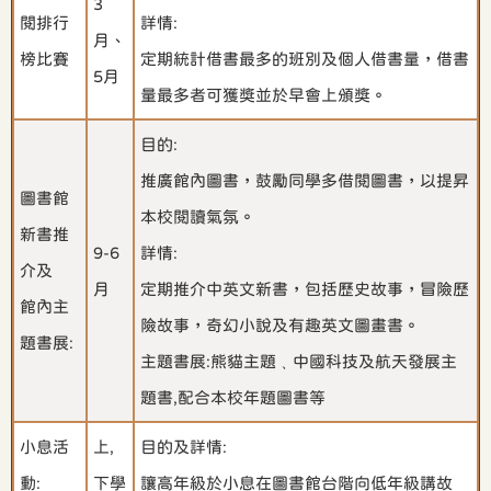
3
閱排行
詳情:
月、
榜比賽
定期統計借書最多的班別及個人借書量，借書
5月
量最多者可獲獎並於早會上頒獎。
目的:
推廣館內圖書，鼓勵同學多借閱圖書，以提昇
圖書館
本校閱讀氣氛。
新書推
9-6
詳情:
介及
月
定期推介中英文新書，包括歷史故事，冒險歷
館內主
險故事，奇幻小說及有趣英文圖畫書。
題書展:
主題書展:熊貓主題﹑中國科技及航天發展主
題書,配合本校年題圖書等
小息活
上,
目的及詳情:
動:
下學
讓高年級於小息在圖書館台階向低年級講故