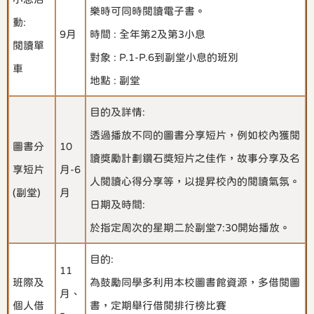
樂時可同時閱讀電子書。
動:
9月
時間 : 全年第2及第3小息
閱讀單
對象 : P.1-P.6到副堂小息的班別
車
地點 : 副堂
目的及詳情:
透過播放不同的圖書分享短片，例如校內獲閱
圖書分
10
讀獎勵計劃鑽石獎短片之佳作，故事分享及名
享短片
月-6
人閱讀心得分享等，以提昇校內的閱讀氣氛。
(副堂)
月
日期及時間:
於指定周次的星期二於副堂7:30開始播放。
目的:
11
班際及
為鼓勵同學多利用本校圖書館資源，多借閱圖
月、
個人借
書，定期舉行借閱排行榜比賽