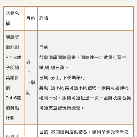
活動名
月份
詳情
稱
閱讀獎
勵計劃
目的:
P.1-3親
鼓勵同學閱讀圖書，閱讀達一定數量可獲金,
分
子閱讀
銀,銅,鑽石獎。
上,
獎勵計
日期: 分上, 下學期舉行
下學
劃
獎勵: 獲不同獎可獲不同禮物，銅獎可獲神祕
期
P.4-6閱
禮物一份，銀獎可獲扭蛋一次，金獎及鑽石獎
讀獎勵
可獲夾益智玩具機會。
計劃
目的: 將閱讀與運動結合，讓同學享受單車之
小息活