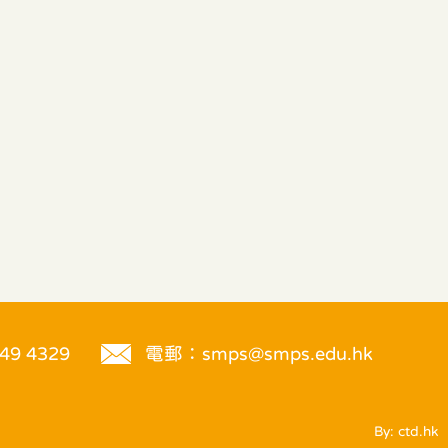
9 4329
電郵：
smps@smps.edu.hk
By: ctd.hk