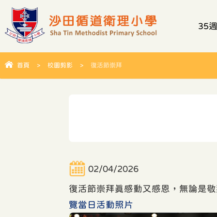
35
首頁
>
校園剪影
>
復活節崇拜
02/04/2026
復活節崇拜真感動又感恩，無論是敬
覽當日活動照片