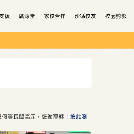
支援
廣源堂
家校合作
沙循校友
校園剪影
愛何等長闊高深，感謝耶穌！
按此瀏